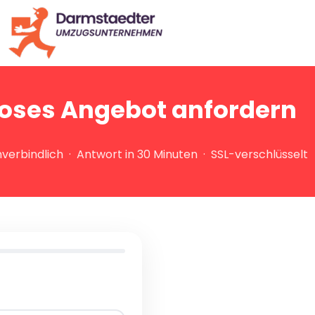
oses Angebot anfordern
verbindlich · Antwort in 30 Minuten · SSL-verschlüsselt